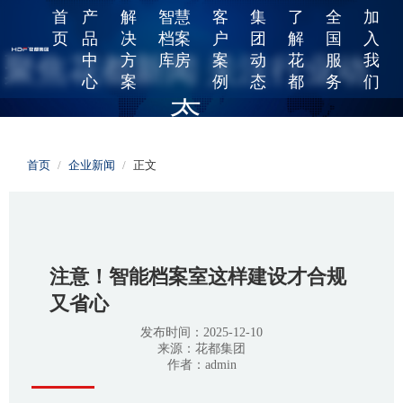
首
产
解
智慧
客
集
了
全
加
页
品
决
档案
户
团
解
国
入
中
方
库房
案
动
花
服
我
聚焦花都新闻 关注行业动
心
案
例
态
都
务
们
态
给您提供更精彩的花都故事和行业动态，工艺改良、产品更新、
首页
/
企业新闻
/
正文
行业资讯，在这读懂中国智造！
注意！智能档案室这样建设才合规
又省心
发布时间：2025-12-10
来源：花都集团
作者：admin