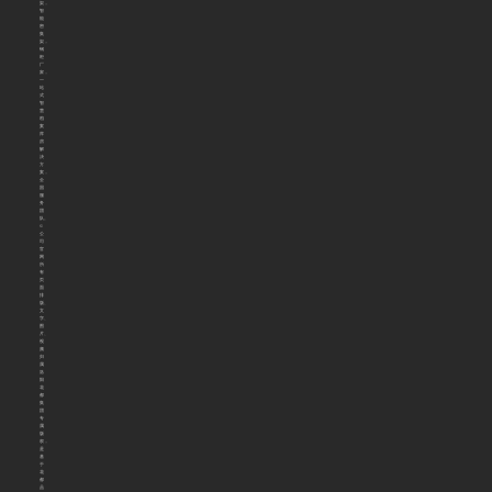
架，
智
能
密
集
架，
钢
柜
厂
家，
一
站
式
智
慧
档
案
库
房
解
决
方
案，
全
国
服
务
团
队。
©
公
司
官
网
所
有
页
面
排
版、
文
字、
图
片、
视
频
归
属
洛
阳
花
都
集
团
专
属
版
权，
是
基
于
花
都
品