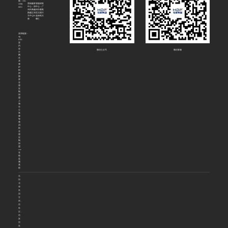
线：132-
营销服务
智能研发
3398-
中心：郑
中心：广
6051
州市商都
州市番禺
路建正东
区汉溪大
方中心B
道保利大
座
都汇
友情链接：
4g
DTU
室
内
设
微信公众号
微信客服
计
网
艺
术
漆
炉
料
拼
接
屏
全
屋
定
制
加
盟
上
海
办
公
装
修
智
慧
消
防
全
屋
定
制
加
盟
voc
在
线
监
测
系
统
洛
阳
花
都
集
团
官
网，
密
集
架，
档
案
密
集