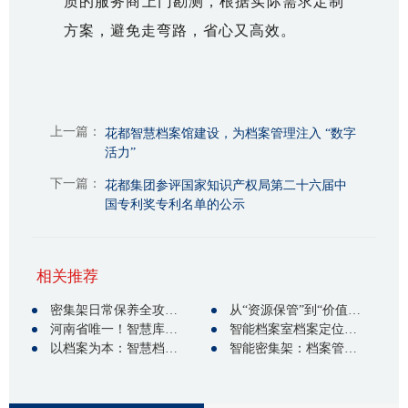
质的服务商上门勘测，根据实际需求定制
方案，避免走弯路，省心又高效。
上一篇：
花都智慧档案馆建设，为档案管理注入 “数字
活力”
下一篇：
花都集团参评国家知识产权局第二十六届中
国专利奖专利名单的公示
相关推荐
密集架日常保养全攻略：30年行业经验总结的9大关键要点
从“资源保管”到“价值生产”：智能档案室的建设逻辑与时代意义
河南省唯一！智慧库房行业唯一！花都集团第138届广交会获奖喜讯
智能档案室档案定位系统使用全攻略：从安装到运维的5步落地指南
以档案为本：智慧档案库房如何守护历史的“鲜活生命力”
智能密集架：档案管理的 “空间管理大师”