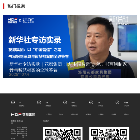
热门搜索
新华社专访实录｜花都集团：以“中国智造”之笔，书写钢制家
具与智慧档案的全球答卷
35+
34年
8000+
23年
70+国家
服务网点
技术积累
馆库建设
出口经验
出口全球
产品中心
密集架
智慧档案库房
客户案例
企业新闻
了解花都
全国服务
联系电
联系地址
关注我们
话
工厂总
外贸服务
部：洛阳
中心：洛
客服电
市伊滨区
阳西工区
话：400-
花都国际
中州中路
6668-369
园
数码大厦
A座
联系热