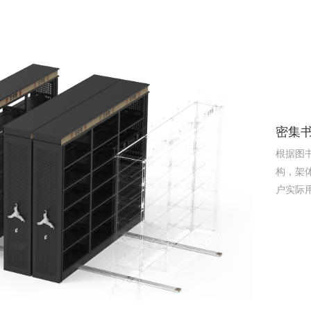
密集
根据图
构，架
户实际