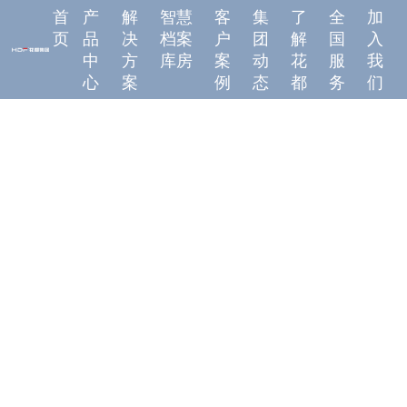
首
产
解
智慧
客
集
了
全
加
页
品
决
档案
户
团
解
国
入
中
方
库房
案
动
花
服
我
心
案
例
态
都
务
们