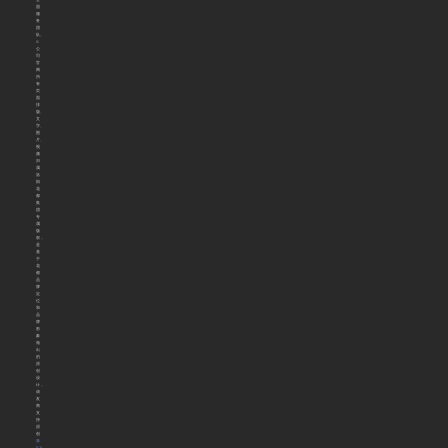
全
国
服
务
团
队。
©
公
司
官
网
所
有
页
面
排
版、
文
字、
图
片、
视
频
归
属
洛
阳
花
都
集
团
专
属
版
权，
是
基
于
花
都
品
牌
定
位
和
品
牌
形
象
做
出
的
原
创
设
计，
请
友
商
支
持
原
创
豫