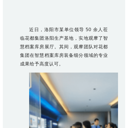
近日，洛阳市某单位领导 50 余人莅
临
花都集团
洛阳生产基地，实地观摩了智
慧档案库房展厅。其间，观摩团队对花都
集团在智慧档案库房装备细分领域的专业
成果给予高度认可。