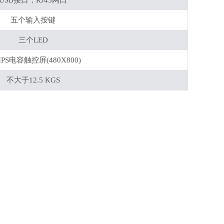
USB接口，RJ45网口
五个输入按键
三个LED
″IPS电容触控屏(480X800)
不大于12.5 KGS