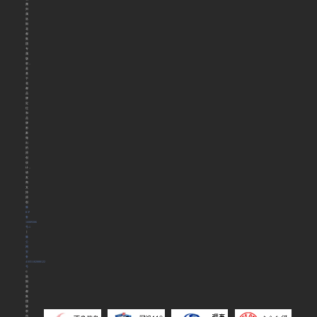
频
归
属
洛
阳
花
都
集
团
专
属
版
权，
是
基
于
花
都
品
牌
定
位
和
品
牌
形
象
做
出
的
原
创
设
计，
请
友
商
支
持
原
创
豫
ICP
备
16009306
号-1
丨
豫
公
网
安
备
41031102000122
号
©
洛
阳
花
都
集
团
版
权
所