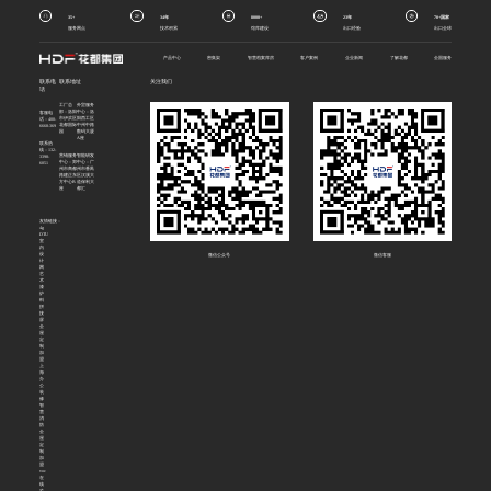
35+
34年
8000+
23年
70+国家
服务网点
技术积累
馆库建设
出口经验
出口全球
产品中心
密集架
智慧档案库房
客户案例
企业新闻
了解花都
全国服务
联系电
联系地址
关注我们
话
工厂总
外贸服务
部：洛阳
中心：洛
客服电
市伊滨区
阳西工区
话：400-
花都国际
中州中路
6668-369
园
数码大厦
A座
联系热
线：132-
营销服务
智能研发
3398-
中心：郑
中心：广
6051
州市商都
州市番禺
路建正东
区汉溪大
方中心B
道保利大
座
都汇
友情链接：
4g
DTU
室
内
设
微信公众号
微信客服
计
网
艺
术
漆
炉
料
拼
接
屏
全
屋
定
制
加
盟
上
海
办
公
装
修
智
慧
消
防
全
屋
定
制
加
盟
voc
在
线
监