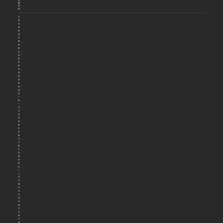
测
系
统
洛
阳
花
都
集
团
官
网，
密
集
架，
档
案
密
集
架，
智
能
密
集
架，
钢
柜
厂
家，
一
站
式
智
慧
档
案
库
房
解
决
方
案，
全
国
服
务
团
队。
©
公
司
官
网
所
有
页
面
排
版、
文
字、
图
片、
视