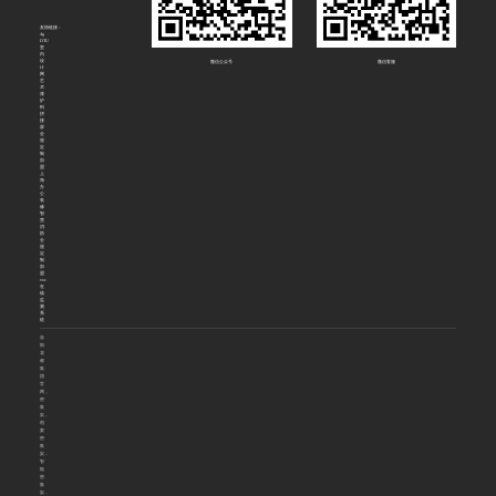
友情链接：
4g
DTU
室
内
设
微信公众号
微信客服
计
网
艺
术
漆
炉
料
拼
接
屏
全
屋
定
制
加
盟
上
海
办
公
装
修
智
慧
消
防
全
屋
定
制
加
盟
voc
在
线
监
测
系
统
洛
阳
花
都
集
团
官
网，
密
集
架，
档
案
密
集
架，
智
能
密
集
架，