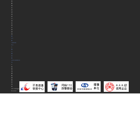
形
象
做
出
的
原
创
设
计，
请
友
商
支
持
原
创
豫
ICP
备
16009306
号-1
丨
豫
公
网
安
备
41031102000122
号
©
洛
阳
花
都
集
团
版
权
所
有
2017.All.Rights
Reserved.