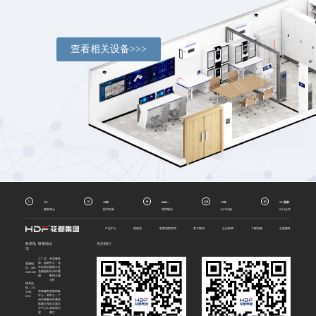
查看相关设备>>>
35+
34年
8000+
23年
70+国家
服务网点
技术积累
馆库建设
出口经验
出口全球
产品中心
密集架
智慧档案库房
客户案例
企业新闻
了解花都
全国服务
联系电
联系地址
关注我们
话
工厂总
外贸服务
部：洛阳
中心：洛
客服电
市伊滨区
阳西工区
话：400-
花都国际
中州中路
6668-369
园
数码大厦
A座
联系热
线：132-
营销服务
智能研发
3398-
中心：郑
中心：广
6051
州市商都
州市番禺
路建正东
区汉溪大
方中心B
道保利大
座
都汇