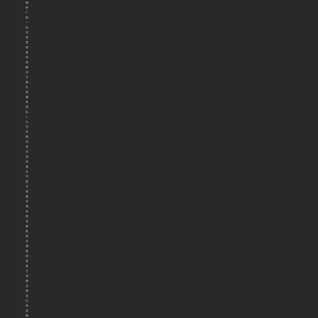
钢
柜
厂
家，
一
站
式
智
慧
档
案
库
房
解
决
方
案，
全
国
服
务
团
队。
©
公
司
官
网
所
有
页
面
排
版、
文
字、
图
片、
视
频
归
属
洛
阳
花
都
集
团
专
属
版
权，
是
基
于
花
都
品
牌
定
位
和
品
牌