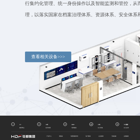
行集约化管理、统一身份操作以及智能监测和管控，从
理，以落实国家在档案治理体系、资源体系、安全体系
查看相关设备>>>
35+
34年
8000+
23年
70+国家
服务网点
技术积累
馆库建设
出口经验
出口全球
产品中心
密集架
智慧档案库房
客户案例
企业新闻
了解花都
全国服务