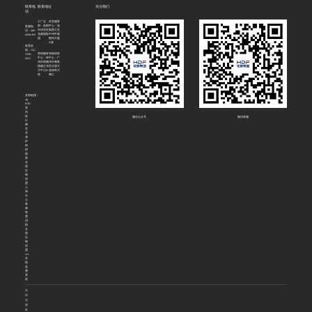
联系电
联系地址
关注我们
话
工厂总
外贸服务
部：洛阳
中心：洛
客服电
市伊滨区
阳西工区
话：400-
花都国际
中州中路
6668-369
园
数码大厦
A座
联系热
线：132-
营销服务
智能研发
3398-
中心：郑
中心：广
6051
州市商都
州市番禺
路建正东
区汉溪大
方中心B
道保利大
座
都汇
友情链接：
4g
DTU
室
内
设
微信公众号
微信客服
计
网
艺
术
漆
炉
料
拼
接
屏
全
屋
定
制
加
盟
上
海
办
公
装
修
智
慧
消
防
全
屋
定
制
加
盟
voc
在
线
监
测
系
统
洛
阳
花
都
集