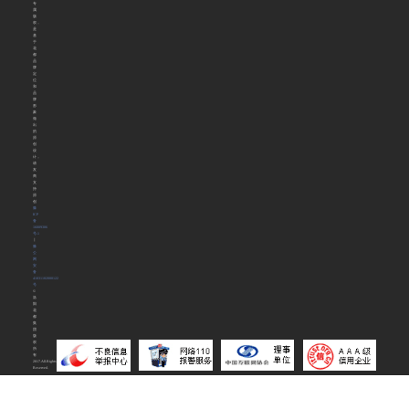
专
属
版
权，
是
基
于
花
都
品
牌
定
位
和
品
牌
形
象
做
出
的
原
创
设
计，
请
友
商
支
持
原
创
豫
ICP
备
16009306
号-1
丨
豫
公
网
安
备
41031102000122
号
©
洛
阳
花
都
集
团
版
权
所
有
2017.All.Rights
Reserved.