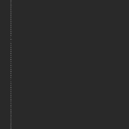
团
官
网，
密
集
架，
档
案
密
集
架，
智
能
密
集
架，
钢
柜
厂
家，
一
站
式
智
慧
档
案
库
房
解
决
方
案，
全
国
服
务
团
队。
©
公
司
官
网
所
有
页
面
排
版、
文
字、
图
片、
视
频
归
属
洛
阳
花
都
集
团