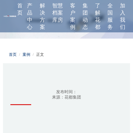
首
产
解
智慧
客
集
了
全
加
页
品
决
档案
户
团
解
国
入
中
方
库房
案
动
花
服
我
心
案
例
态
都
务
们
首页
/
案例
/
正文
发布时间：
来源：花都集团