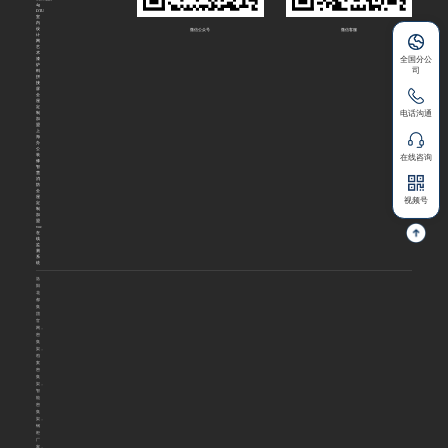
4g
DTU
室
内
设
微信公众号
微信客服
计
网
艺
术
漆
炉
料
拼
接
屏
全
屋
定
制
加
盟
上
海
办
公
装
修
智
慧
消
防
全
屋
定
制
加
盟
voc
在
线
监
测
系
统
洛
阳
花
都
集
团
官
网，
密
集
架，
档
案
密
集
架，
智
能
密
集
架，
钢
柜
厂
家，