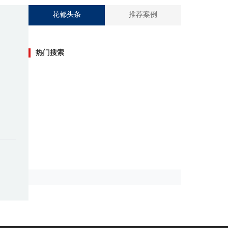
花都头条
推荐案例
热门搜索