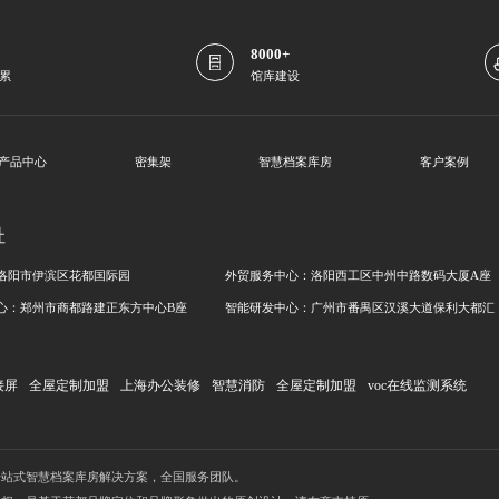
8000+
累
馆库建设
产品中心
密集架
智慧档案库房
客户案例
址
洛阳市伊滨区花都国际园
外贸服务中心：洛阳西工区中州中路数码大厦A座
心：郑州市商都路建正东方中心B座
智能研发中心：广州市番禺区汉溪大道保利大都汇
接屏
全屋定制加盟
上海办公装修
智慧消防
全屋定制加盟
voc在线监测系统
一站式智慧档案库房解决方案，全国服务团队。