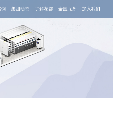
案例
集团动态
了解花都
全国服务
加入我们