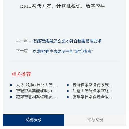
RFID替代方案、计算机视觉、数字孪生
上一篇：
智能密集架怎么选才符合档案管理要求
下一篇：
智慧档案库房建设中的“避坑指南”
相关推荐
人防+物防+技防！智慧档案库房筑牢档案安全“铜墙铁壁”
智能档案室备份系统核心价值解析：从数据安全到业务韧性的6大关键作用
智能密集架能够助力实现哪些新跨越？
注意！智能档案室这样建设才合规又省心
花都智慧档案馆建设，为档案管理注入 “数字活力”
密集架日常保养全攻略：30年行业经验总结的9大关键要点
花都头条
推荐案例