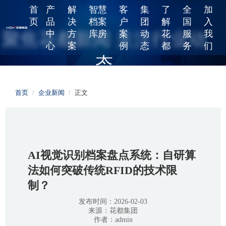
首
产
解
智慧
客
集
了
全
加
页
品
决
档案
户
团
解
国
入
中
方
库房
案
动
花
服
我
聚焦花都新闻 关注行业动
心
案
例
态
都
务
们
态
给您提供更精彩的花都故事和行业动态，工艺改良、产品更新、
首页
/
企业新闻
/
正文
行业资讯，在这读懂中国智造！
AI视觉识别档案盘点系统：自研算
法如何突破传统RFID的技术限
制？
发布时间：2026-02-03
来源：花都集团
作者：admin