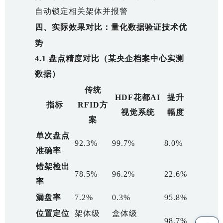
自动锁定相关架体并报警
四、实际效果对比：量化数据验证技术优
势
4.1 盘点精度对比（某央企档案中心实测
数据）
传统
HDF花都AI
提升
指标
RFID方
视觉系统
幅度
案
单次盘点
92.3%
99.7%
8.0%
准确率
错架检出
78.5%
96.2%
22.6%
率
漏盘率
7.2%
0.3%
95.8%
位置定位
架体级
盒体级
98.7%