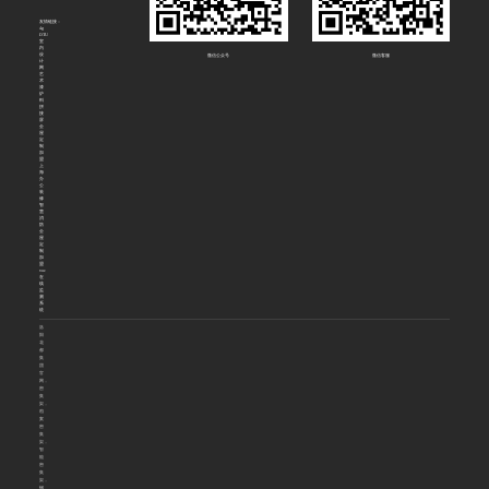
友情链接：
4g
DTU
室
内
设
微信公众号
微信客服
计
网
艺
术
漆
炉
料
拼
接
屏
全
屋
定
制
加
盟
上
海
办
公
装
修
智
慧
消
防
全
屋
定
制
加
盟
voc
在
线
监
测
系
统
洛
阳
花
都
集
团
官
网，
密
集
架，
档
案
密
集
架，
智
能
密
集
架，
钢