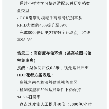
- 通过小样本学习快速适配10种历史档案
盒类型
- OCR引擎对模糊手写编号识别率从
RFID方案的43%提升至89%
- 完成8000份历史档案数字化盘点，准确
率98.3%
场景二：高密度存储环境（某高校图书馆
密集库房）
挑战
：架体间距仅0.8米，视觉遮挡严重
HDF花都方案表现
：
- 多视角融合算法补偿单视角盲区
- 检测模型在50%遮挡条件下仍保持
94.5%召回率
- 盘点速度较人工提升40倍（3000件/小时