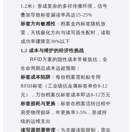
1.2米）形成复杂的多径传播环境，信号
叠加导致标签漏读率高达15-25%
标签方向敏感性
：档案盒内标签随机放
置，天线极化方向与读写器失配时，读取
成功率骤降至30%以下
1.2 成本与维护的经济性挑战
RFID方案的隐性成本常被低估，全
生命周期总成本远超预期：
标签成本陷阱
：每份档案需粘贴专用
RFID标签（工业级抗金属标签单价8-12
元），万份档案仅标签成本即达8-12万元
标签损耗与更换
：标签在档案流转过程中
易受物理损坏，年更换率3-5%，形成持
续的运维支出
读写器部署密度
：为克服读取限制，需在