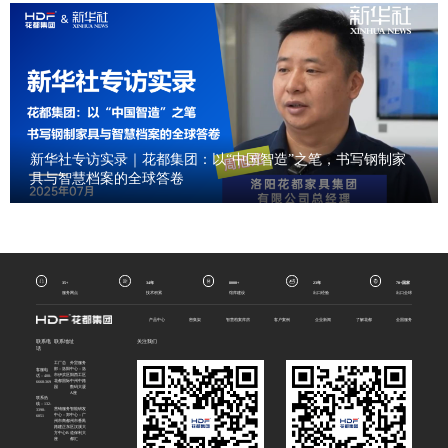
新华社专访实录｜花都集团：以“中国智造”之笔，书写钢制家
具与智慧档案的全球答卷
35+
34年
8000+
23年
70+国家
服务网点
技术积累
馆库建设
出口经验
出口全球
产品中心
密集架
智慧档案库房
客户案例
企业新闻
了解花都
全国服务
联系电
联系地址
关注我们
话
工厂总
外贸服务
部：洛阳
中心：洛
客服电
市伊滨区
阳西工区
话：400-
花都国际
中州中路
6668-369
园
数码大厦
A座
联系热
线：132-
营销服务
智能研发
3398-
中心：郑
中心：广
6051
州市商都
州市番禺
路建正东
区汉溪大
方中心B
道保利大
座
都汇