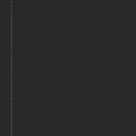
柜
厂
家，
一
站
式
智
慧
档
案
库
房
解
决
方
案，
全
国
服
务
团
队。
©
公
司
官
网
所
有
页
面
排
版、
文
字、
图
片、
视
频
归
属
洛
阳
花
都
集
团
专
属
版
权，
是
基
于
花
都
品
牌
定
位
和
品
牌
形