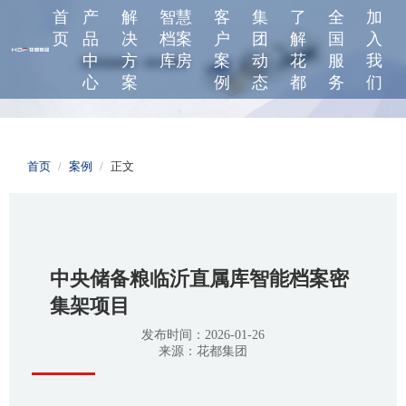
首
产
解
智慧
客
集
了
全
加
页
品
决
档案
户
团
解
国
入
中
方
库房
案
动
花
服
我
心
案
例
态
都
务
们
首页
/
案例
/
正文
中央储备粮临沂直属库智能档案密
集架项目
发布时间：2026-01-26
来源：花都集团