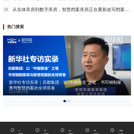
从实体库房到数字库房，智慧档案库房正在重新改写档案管理的未来
10
热门搜索
新华社专访实录｜花都集团：以“中国智造”之笔，书写钢制家
具与智慧档案的全球答卷
35+
34年
8000+
23年
70+国家
服务网点
技术积累
馆库建设
出口经验
出口全球