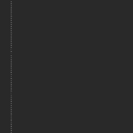
洛
阳
花
都
集
团
官
网，
密
集
架，
档
案
密
集
架，
智
能
密
集
架，
钢
柜
厂
家，
一
站
式
智
慧
档
案
库
房
解
决
方
案，
全
国
服
务
团
队。
©
公
司
官
网
所
有
页
面
排
版、
文
字、
图
片、
视
频
归
属
洛