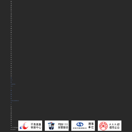
阳
花
都
集
团
专
属
版
权，
是
基
于
花
都
品
牌
定
位
和
品
牌
形
象
做
出
的
原
创
设
计，
请
友
商
支
持
原
创
豫
ICP
备
16009306
号-1
丨
豫
公
网
安
备
41031102000122
号
©
洛
阳
花
都
集
团
版
权
所
有
2017.All.Rights
Reserved.