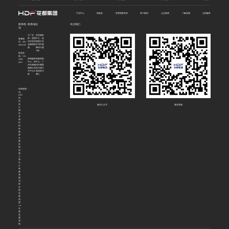
产品中心
密集架
智慧档案库房
客户案例
企业新闻
了解花都
全国服务
联系电
联系地址
关注我们
话
工厂总
外贸服务
部：洛阳
中心：洛
客服电
市伊滨区
阳西工区
话：400-
花都国际
中州中路
6668-369
园
数码大厦
A座
联系热
线：132-
营销服务
智能研发
3398-
中心：郑
中心：广
6051
州市商都
州市番禺
路建正东
区汉溪大
方中心B
道保利大
座
都汇
友情链接：
4g
DTU
室
内
设
微信公众号
微信客服
计
网
艺
术
漆
炉
料
拼
接
屏
全
屋
定
制
加
盟
上
海
办
公
装
修
智
慧
消
防
全
屋
定
制
加
盟
voc
在
线
监
测
系
统